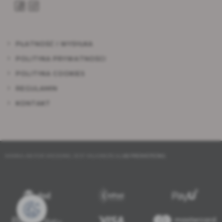
PŁATNOŚĆ I WYSYŁKA
POLITYKA PRYWATNOŚCI
POLITYKA COOKIES
REGULAMIN
KONTAKT
MARKA AB FOR WEDDING JEST WŁASNOŚCIĄ
AB PROMOTIONS
.