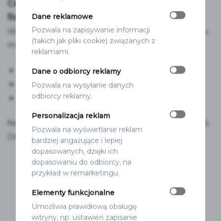
Cena dotyczy jednego arkuszu naklejek w
formacie A3
Dane reklamowe
Pozwala na zapisywanie informacji
W zależności od rozmiaru na jednym arkuszu
(takich jak pliki cookie) związanych z
mieście się określona liczba naklejek:
reklamami.
Naklejki 4 cm – 70 szt./arkusz SRA3
Dane o odbiorcy reklamy
Naklejki 5 cm – 42 szt./arkusz SRA3
Pozwala na wysyłanie danych
odbiorcy reklamy.
Naklejki 6 cm – 30 szt./arkusz SRA3
Personalizacja reklam
Naklejki są drukowane na białej, matowej folii.
Pozwala na wyświetlanie reklam
Dostępne 3 wzory do wyboru:
bardziej angażujące i lepiej
dopasowanych, dzięki ich
dopasowaniu do odbiorcy, na
przykład w remarketingu.
Elementy funkcjonalne
Umożliwia prawidłową obsługę
witryny, np. ustawień zapisanie