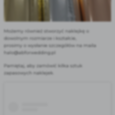
Możemy również stworzyć naklejkę o
dowolnym rozmiarze i kształcie,
prosimy o wysłanie szczegółów na maila
halo@abforwedding.pl
Pamiętaj, aby zamówić kilka sztuk
zapasowych naklejek.