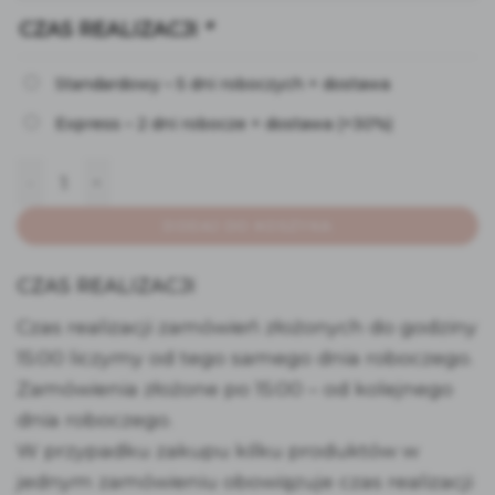
CZAS REALIZACJI
*
Standardowy – 5 dni roboczych + dostawa
Express – 2 dni robocze + dostawa
(+30%)
ilość Błyszczące naklejki na podziękowania
DODAJ DO KOSZYKA
CZAS REALIZACJI
Czas realizacji zamówień złożonych do godziny
15:00 liczymy od tego samego dnia roboczego.
Zamówienia złożone po 15:00 – od kolejnego
dnia roboczego.
W przypadku zakupu kilku produktów w
jednym zamówieniu obowiązuje czas realizacji