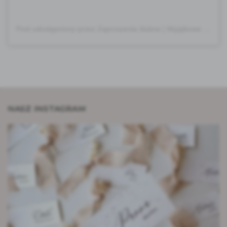
Post udostępniony przez Zaproszenia ślubne | Wyjątkowe dodatki na wesele (@abforwedding)
NASZ INSTAGRAM