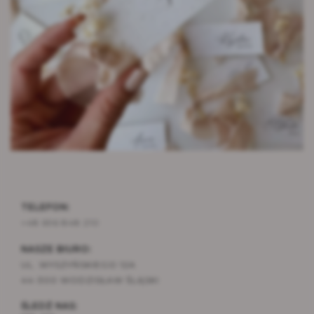
TELEFON:
+48 696 848 210
NASZE BIURO:
UL. WYSZYŃSKIEGO 12A
44-300 WODZISŁAW ŚLĄSKI
ŚLEDŹ NAS: