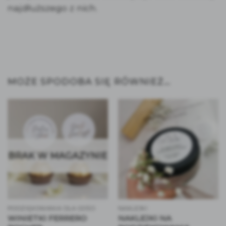
najdłuższego z nich.
MOŻE SPODOBA SIĘ RÓWNIEŻ…
BRAK W MAGAZYNIE
PODZIĘKOWANIA DLA GOŚCI
NAKLEJKI
WINIETKI FERRERO
NAKLEJKI NA