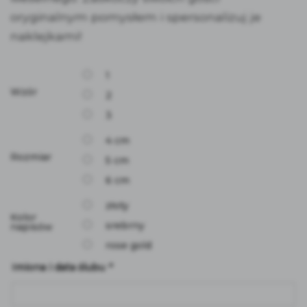
oryginalnym pomysłem i spersonalizuj je
naklejkami!
1
Wzór
2
3
4 cm
Rozmiar
5 cm
6 cm
złoty
Kolor
srebrny
napisów
rose gold
Imiona i data ślubu
*