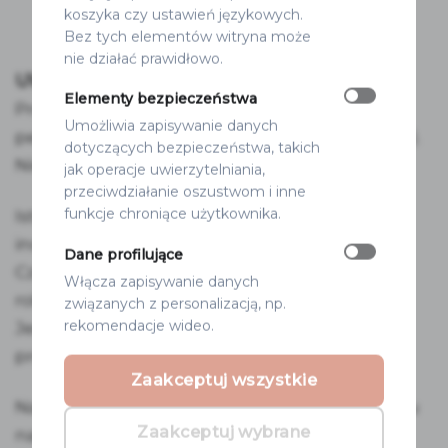
koszyka czy ustawień językowych.
Bez tych elementów witryna może
nie działać prawidłowo.
UWAGA!
Elementy bezpieczeństwa
Produkt wygląda jak na zdjęciu –
Umożliwia zapisywanie danych
personalizujemy tylko treść (imiona, daty itp.).
dotyczących bezpieczeństwa, takich
Nie wysyłamy wizualizacji do akceptacji.
jak operacje uwierzytelniania,
przeciwdziałanie oszustwom i inne
funkcje chroniące użytkownika.
Istnieje możliwość stworzenia wzoru
indywidualnego.
Dane profilujące
Czas realizacji w tym przypadku to 7 dni
Włącza zapisywanie danych
roboczych.
związanych z personalizacją, np.
rekomendacje wideo.
Jednorazowy koszt stworzenia nowego
projektu 35 zł
Zaakceptuj wszystkie
Naklejki uszlachetnione są folią, dzięki czemu
Zaakceptuj wybrane
napisy mienią się, błyszczą.