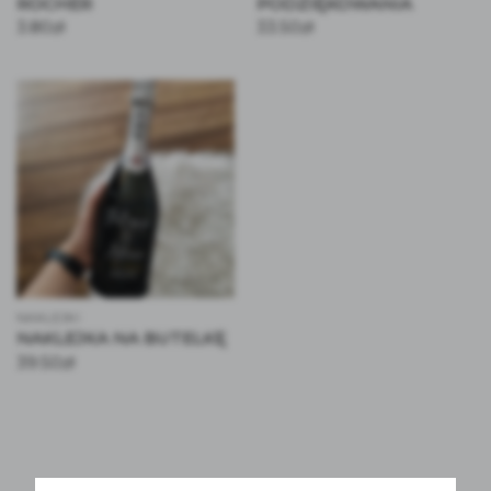
ROCHER
PODZIĘKOWANIA
3.80
zł
33.50
zł
NAKLEJKI
NAKLEJKA NA BUTELKĘ
39.50
zł