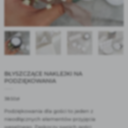
BŁYSZCZĄCE NAKLEJKI NA
PODZIĘKOWANIA
38.50
zł
Podziękowania dla gości to jeden z
nieodłącznych elementów przyjęcia
weselnego. Zaskoczy swoich gości