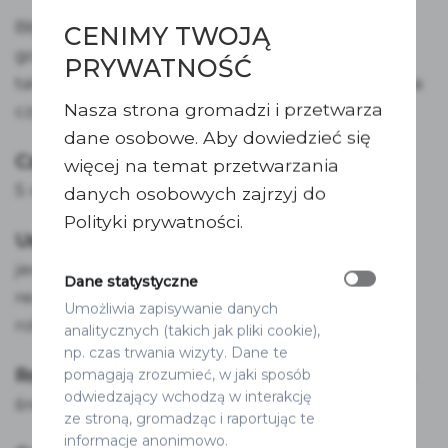
Błyszczące naklejki na podziękowania dla
CENIMY TWOJĄ
gości weselnych idealne na małe upominki
PRYWATNOŚĆ
takie jak herbaty, kawy, miody, cukierki, ciasta
Nasza strona gromadzi i przetwarza
czy buteleczki.
dane osobowe. Aby dowiedzieć się
Czas realizacji:
więcej na temat przetwarzania
5 dni roboczych + dostawa 1-2 dni robocze
danych osobowych zajrzyj do
Polityki prywatności.
Usługa expres:
jednorazowa opłata w wysokości 20 zł
Dane statystyczne
realizacja w 2 dni robocze + wysyłka 1-2 dni
Umożliwia zapisywanie danych
robocze
analitycznych (takich jak pliki cookie),
np. czas trwania wizyty. Dane te
Rozmiar:
naklejki dostępne są w rozmiarze o
pomagają zrozumieć, w jaki sposób
odwiedzający wchodzą w interakcję
średnicy 4 cm, 5 cm i 6 cm.
ze stroną, gromadząc i raportując te
informacje anonimowo.