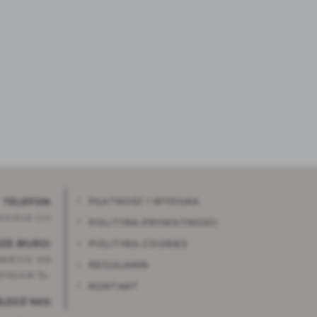
PŁATNOŚĆ I WYSYŁKA
TELEFON:
96 848 210
POLITYKA PRYWATNOŚCI
ZE BIURO:
POLITYKA COOKIES
KIEGO 12A
REGULAMIN
ISŁAW ŚL.
KONTAKT
ŚLEDŹ NAS: