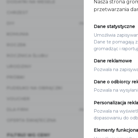
Nasza strona grom
DODATKI NA WESELE
(20)
10.00
zł
przetwarzania dan
CHRZEST
(12)
DIY
(15)
Dane statystyczne
KOMUNIA
Umożliwia zapisywanie
(12)
Dane te pomagają zr
ROCZEK
(8)
gromadząc i raportu
ROCZNICA ŚLUBU
(3)
Dane reklamowe
URODZINY
(1)
Pozwala na zapisywan
PRÓBKI
(1)
Dane o odbiorcy re
PUDEŁKO NA OBRĄCZKI
(3)
Pozwala na wysyłani
VOUCHER
(1)
Personalizacja rekl
DLA FIRM
(16)
Pozwala na wyświetla
dopasowaniu do odbi
BONY PODARU
OFERTA ŚWIĄTECZNA
(17)
BON PODA
Elementy funkcjona
12.00
zł
FILTRUJ WG CENY