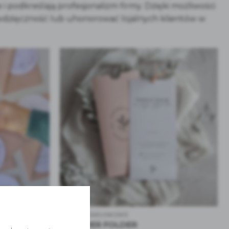
i podkreślają profesjonalizm firmy. Dzięki możliwości
ć wdzięczność lub uhonorować lojalnych klientów w
BONY PODARUNKOWE
KRĄGLONY
VOUCHER FOLDER