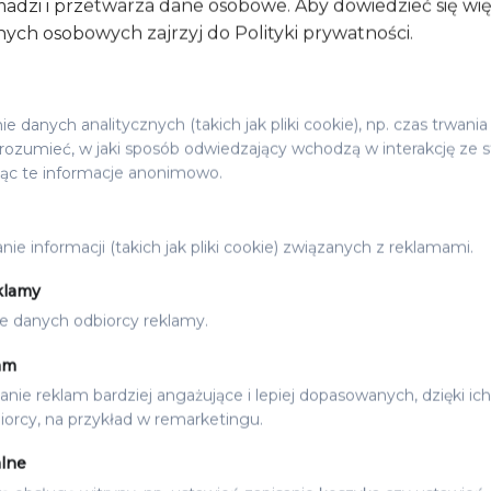
adzi i przetwarza dane osobowe. Aby dowiedzieć się wi
10.00
zł
ych osobowych zajrzyj do Polityki prywatności.
 danych analitycznych (takich jak pliki cookie), np. czas trwania
ozumieć, w jaki sposób odwiedzający wchodzą w interakcję ze s
jąc te informacje anonimowo.
ie informacji (takich jak pliki cookie) związanych z reklamami.
klamy
e danych odbiorcy reklamy.
am
nie reklam bardziej angażujące i lepiej dopasowanych, dzięki ich
orcy, na przykład w remarketingu.
NKOWE
BONY PODARUNKOWE
RUNKOWY
BON PODARUNKOWY Z N
lne
13.00
zł