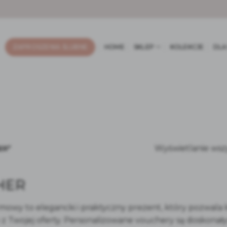
ZAPROSZENIA ŚLUBNE
HOME
SKLEP
KOLEKCJE
DLA
Wyświetlanie wsz
ER”
HER
mowy to elegancki i praktyczny prezent, który pozwala
 Twojej oferty. Personalizowane vouchery są doskonały