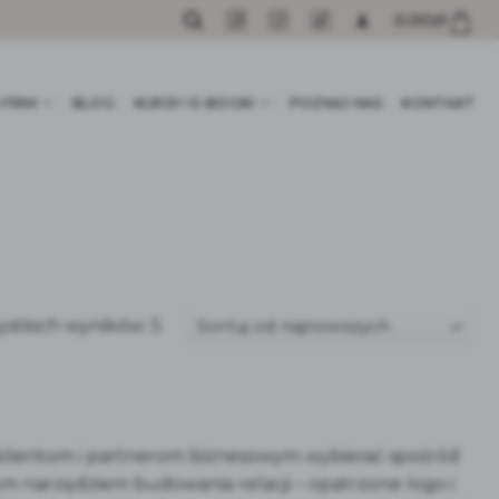
0.00
zł
 FIRM
BLOG
KURSY I E-BOOKI
POZNAJ NAS
KONTAKT
Posortowane
ystkich wyników: 5
według
najnowszych
 klientom i partnerom biznesowym wybierać spośród
m narzędziem budowania relacji – opatrzone logo i