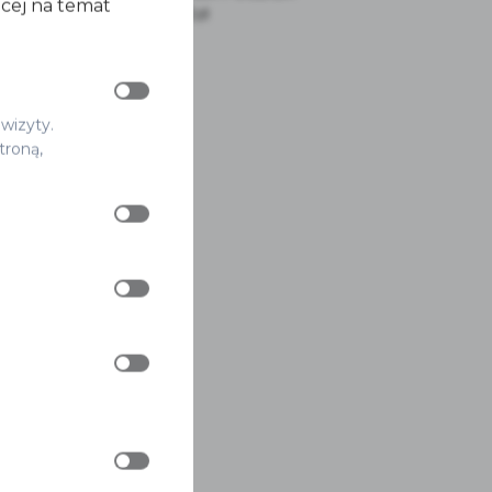
ęcej na temat
12.00
zł
od
 wizyty.
troną,
ITEM