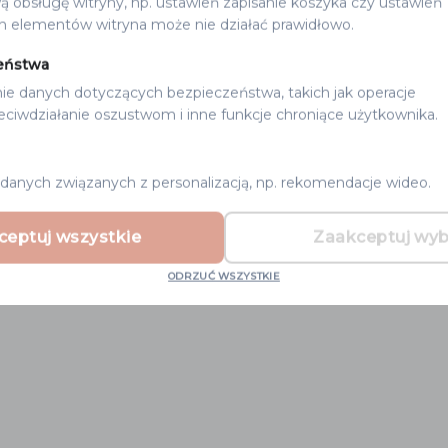
ą obsługę witryny, np. ustawień zapisanie koszyka czy ustawień
h elementów witryna może nie działać prawidłowo.
eństwa
ie danych dotyczących bezpieczeństwa, takich jak operacje
zeciwdziałanie oszustwom i inne funkcje chroniące użytkownika.
danych związanych z personalizacją, np. rekomendacje wideo.
ceptuj wszystkie
Zaakceptuj wy
ODRZUĆ WSZYSTKIE