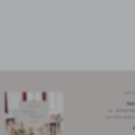
+48 6
NAS
UL. WYSZYŃS
44-300 WODZ