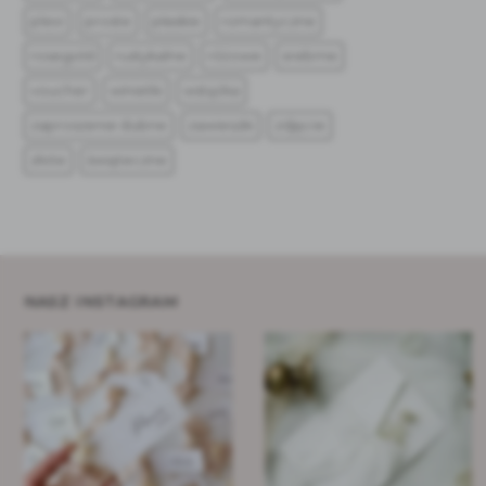
plexi
proste
płaskie
romantyczne
rosegold
rustykalne
różowe
srebrne
voucher
winietki
wstążka
zaproszenie ślubne
zawieszki
zdjęcie
złote
świąteczne
NASZ INSTAGRAM