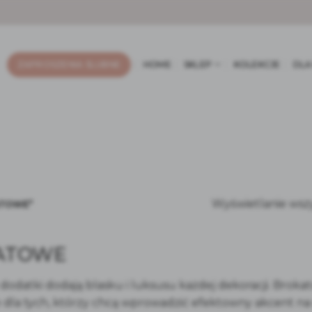
ZAPROSZENIA ŚLUBNE
HOME
SKLEP
KOLEKCJE
DLA
Wyświetlanie wsz
ATOWE”
ATOWE
odatki dodają blasku i luksusu każdej dekoracji. Brokat
 dla tych, którzy chcą wprowadzić efektowny akcent na 