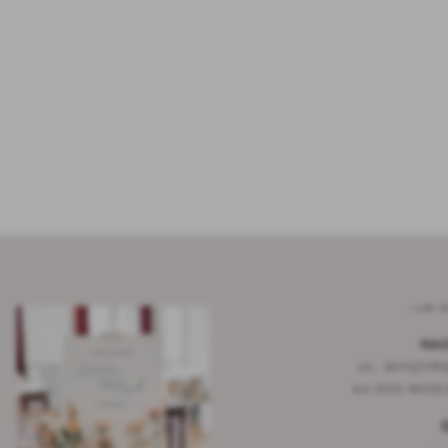
+48 6
NAS
UL. WYSZYŃS
44-300 WODZ