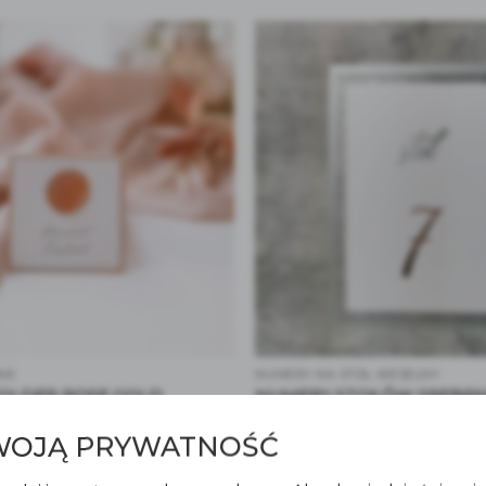
NE
NUMERY NA STÓŁ WESELNY
FOLDER ROSE GOLD
NUMERY STOŁÓW SREBRN
10.80
zł
WOJĄ PRYWATNOŚĆ