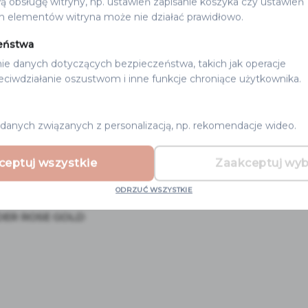
ą obsługę witryny, np. ustawień zapisanie koszyka czy ustawień
h elementów witryna może nie działać prawidłowo.
eństwa
ie danych dotyczących bezpieczeństwa, takich jak operacje
zeciwdziałanie oszustwom i inne funkcje chroniące użytkownika.
danych związanych z personalizacją, np. rekomendacje wideo.
ceptuj wszystkie
Zaakceptuj wy
ODRZUĆ WSZYSTKIE
ER ROSE GOLD