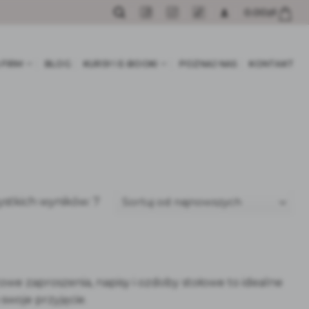
0.00
zł
 FIRM
BLOG
KURSY I E-BOOKI
POZNAJ NAS
KONTAKT
Posortowane
ystkich wyników: 7
według
najnowszych
owe zaproszenia, napisy i ozdoby stołowe to idealne
swoje przyjęcie.