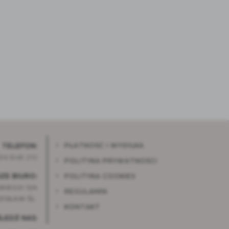
PŁATNOŚĆ I WYSYŁKA
TELEFON:
96 848 210
POLITYKA PRYWATNOŚCI
ZE BIURO:
POLITYKA COOKIES
KIEGO 12A
REGULAMIN
ISŁAW ŚL.
KONTAKT
ŚLEDŹ NAS: