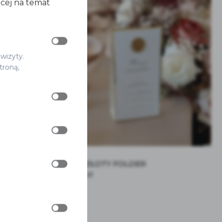
ęcej na temat
 wizyty.
troną,
MENU
MENU ZŁOTY FOLDER
11.00
zł
od