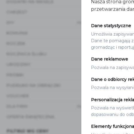
Nasza strona grom
DODATKI NA WESELE
(20)
przetwarzania dan
CHRZEST
(12)
DIY
(15)
Dane statystyczne
KOMUNIA
Umożliwia zapisywanie
(12)
Dane te pomagają zr
ROCZEK
(8)
gromadząc i raportu
ROCZNICA ŚLUBU
(3)
Dane reklamowe
URODZINY
(1)
Pozwala na zapisywan
PRÓBKI
(1)
Dane o odbiorcy re
PUDEŁKO NA OBRĄCZKI
(3)
Pozwala na wysyłani
NUMERY NA ST
VOUCHER
(1)
NUMERY S
Personalizacja rekl
GOLD
DLA FIRM
(16)
Pozwala na wyświetla
10.00
zł
dopasowaniu do odbi
OFERTA ŚWIĄTECZNA
(17)
Elementy funkcjona
FILTRUJ WG CENY