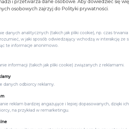
adzi i przetwarza dane osobowe. Aby dowiedzieć się wi
ych osobowych zajrzyj do Polityki prywatności.
 danych analitycznych (takich jak pliki cookie), np. czas trwania
ozumieć, w jaki sposób odwiedzający wchodzą w interakcję ze s
jąc te informacje anonimowo.
ie informacji (takich jak pliki cookie) związanych z reklamami.
klamy
e danych odbiorcy reklamy.
ÓŁ WESELNY
MENU
TOŁÓW FOLDER ROSE
MENU SREBRNY FOLDER
am
12.00
zł
nie reklam bardziej angażujące i lepiej dopasowanych, dzięki ich
orcy, na przykład w remarketingu.
lne