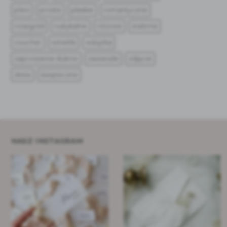
plexi
proste
płaskie
romantyczne
rosegold
rustykalne
różowe
srebrne
voucher
winietki
wstążka
zaproszenie ślubne
zawieszki
zdjęcie
złote
świąteczne
NASZ INSTAGRAM