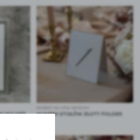
NUMERY NA STÓŁ WESELNY
Y FOLDER
NUMERY STOŁÓW ZŁOTY FOLDER
7.00
zł