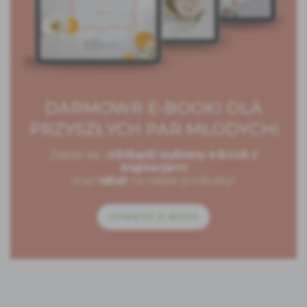
DARMOWR E-BOOKI DLA
PRZYSZŁYCH PAR MŁODYCH!
Zapisz się i
zdobądź wybrany e-book z
inspiracjami
oraz
rabat
na nasze produkty!
ODBIERZ E-BOOK