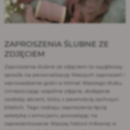
ZAPROSZENIA ŚLUBNE ZE
ZDJĘCIEM
Zaproszenia ślubne ze zdjęciem to wyjątkowy
sposób na personalizację Waszych zaproszeń i
wprowadzenie gości w klimat Waszego ślubu.
Umieszczając wspólne zdjęcie, dodajecie
osobisty akcent, który z pewnością zachwyci
bliskich. Tego rodzaju zaproszenia łączą
estetykę z emocjami, pozwalając na
zaprezentowanie Waszej historii miłosnej w