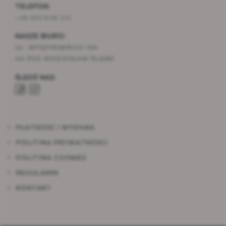
TELEFON:
+48 696 848 210
NASZE BIURO:
UL. WYSZYŃSKIEGO 12A
44-300 WODZISŁAW ŚLĄSKI
ŚLEDŹ NAS:
PŁATNOŚĆ I WYSYŁKA
POLITYKA PRYWATNOŚCI
POLITYKA COOKIES
REGULAMIN
KONTAKT