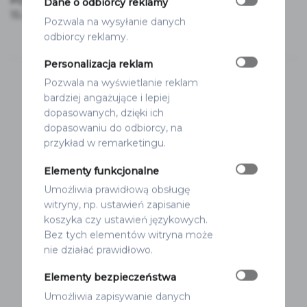
FOLDER
ZDJĘCIEM
Dane o odbiorcy reklamy
15.50
zł
14.90
zł
Pozwala na wysyłanie danych
odbiorcy reklamy.
Personalizacja reklam
Pozwala na wyświetlanie reklam
ZAPROSZENIE NA ŚLUB
bardziej angażujące i lepiej
dopasowanych, dzięki ich
ZE ZDJĘCIEM
dopasowaniu do odbiorcy, na
przykład w remarketingu.
Zaproszenie na ślub ze zdjęciem to
Elementy funkcjonalne
doskonały wybór dla par, które pragną
Umożliwia prawidłową obsługę
uczynić swoje zaproszenie bardziej
witryny, np. ustawień zapisanie
osobistym. Tego rodzaju zaproszenia
koszyka czy ustawień językowych.
pozwalają na umieszczenie zdjęcia,
Bez tych elementów witryna może
które najlepiej odzwierciedla Waszą
nie działać prawidłowo.
miłość i wspólne chwile. Dzięki temu
Elementy bezpieczeństwa
goście poczują się zaproszeni nie tylko
Umożliwia zapisywanie danych