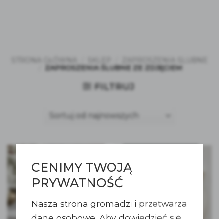
STRONA GŁÓWNA
/
SKLEP
/
ZAPROSZENIA ŚLUBNE
/
ZAPROSZENIA ŚLUBNE ZE ZDJĘCIEM
FILTRUJ
CENIMY TWOJĄ
PRYWATNOŚĆ
Nasza strona gromadzi i przetwarza
dane osobowe. Aby dowiedzieć się