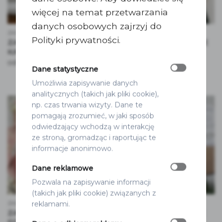
więcej na temat przetwarzania
danych osobowych zajrzyj do
ZAPROSZENIA ŚLUBNE
ZAPROSZENIA ŚLUBNE
Polityki prywatności.
ZAPROSZENIA ŚLUBNE
ZAPROSZENIA ŚLUBNE
KALKA ZE ZDJĘCIEM
ZE ZDJĘCIEM
KOKARDKA
11.50
zł
od
Dane statystyczne
12.50
zł
od
Umożliwia zapisywanie danych
analitycznych (takich jak pliki cookie),
np. czas trwania wizyty. Dane te
pomagają zrozumieć, w jaki sposób
odwiedzający wchodzą w interakcję
ze stroną, gromadząc i raportując te
informacje anonimowo.
Dane reklamowe
Pozwala na zapisywanie informacji
(takich jak pliki cookie) związanych z
reklamami.
ZAPROSZENIA ŚLUBNE
ZAPROSZENIA ŚLUBNE
ZAPROSZENIE RÓŻOWY
ZAPROSZENIA ECO ZE