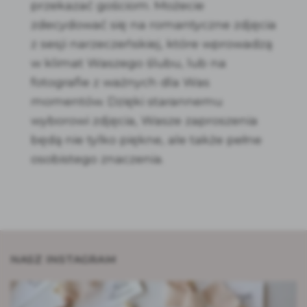
przekazać gościom. Możecie
zdecydować się na romantyczne zdjęcia
z sesji narzeczeńskiej, które wprowadzą
w klimat Waszego ślubu, lub na
fotografie z ważnych dla Was
momentów. Dzięki starannemu
wyborowi zdjęcia, Wasze zaproszenia
będą nie tylko piękne, ale także pełne
osobistego znaczenia.
NASZ INSTAGRAM