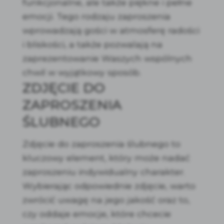
funkcjonalne, ale także piękne i pełne
emocji. Tego rodzaju zaproszenia
wprowadzają gości w atmosferę radości
i bliskości, a także pozwalają na
zaprezentowanie Waszych wspólnych
chwil w wyjątkowy sposób.
ZDJĘCIE DO
ZAPROSZENIA
ŚLUBNEGO
Zdjęcie do zaproszenia ślubnego to
kluczowy element, który może nadać
zaproszeniu indywidualny charakter.
Wybierając odpowiednie zdjęcie, warto
zwrócić uwagę na jego jakość oraz to,
czy oddaje emocje, które chcecie