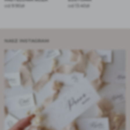
9.90
zł
13.40
zł
od
od
NASZ INSTAGRAM