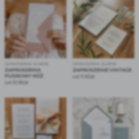
ZAPROSZENIA ŚLUBNE
ZAPROSZENIA ŚLUBNE
ZAPROSZENIA
ZAPROSZENIE VINTAGE
PUDROWY RÓŻ
11.50
zł
od
10.90
zł
od