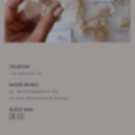
TELEFON:
+48 696 848 210
NASZE BIURO:
UL. WYSZYŃSKIEGO 12A
44-300 WODZISŁAW ŚLĄSKI
ŚLEDŹ NAS: