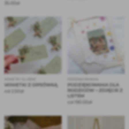
35.00
zł
WINIETKI ŚLUBNE
PODZIĘKOWANIA
WINIETKI Z GIPSÓWKĄ
PODZIĘKOWANIA DLA
RODZICÓW – ZDJĘCIE Z
2.50
zł
od
LISTEM
190.00
zł
od