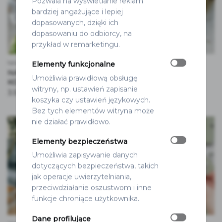
Pozwala na wyświetlanie reklam
bardziej angażujące i lepiej
dopasowanych, dzięki ich
dopasowaniu do odbiorcy, na
przykład w remarketingu.
NAKLEJKI
WINIETKI ŚLUBNE
Elementy funkcjonalne
NAKLEJKI NA WINIETKI
WINIETKI KOKARDKI
Umożliwia prawidłową obsługę
KOKARDKI
9.90
zł
witryny, np. ustawień zapisanie
3.50
zł
koszyka czy ustawień językowych.
Bez tych elementów witryna może
nie działać prawidłowo.
Elementy bezpieczeństwa
Umożliwia zapisywanie danych
dotyczących bezpieczeństwa, takich
jak operacje uwierzytelniania,
przeciwdziałanie oszustwom i inne
funkcje chroniące użytkownika.
Dane profilujące