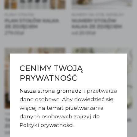
PLANY STOŁÓW
NUMERY NA STÓŁ WESELNY
PLAN STOŁÓW KALKA
NUMERY STOŁÓW
ZE ZDJĘCIEM
KALKA ZE ZDJĘCIEM
279.00
zł
20.00
zł
od
CENIMY TWOJĄ
PRYWATNOŚĆ
Nasza strona gromadzi i przetwarza
dane osobowe. Aby dowiedzieć się
więcej na temat przetwarzania
TABLICE POWITALNE
KSIĘGI GOŚCI
danych osobowych zajrzyj do
TABLICA POWITALNA ZE
KSIĘGA GOŚCI PERŁOWA
Polityki prywatności.
ZDJĘCIEM KOKARDKA
135.00
zł
130.00
zł
od