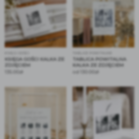
KSIĘGI GOŚCI
TABLICE POWITALNE
KSIĘGA GOŚCI KALKA ZE
TABLICA POWITALNA
ZDJĘCIEM
KALKA ZE ZDJĘCIEM
135.00
zł
130.00
zł
od