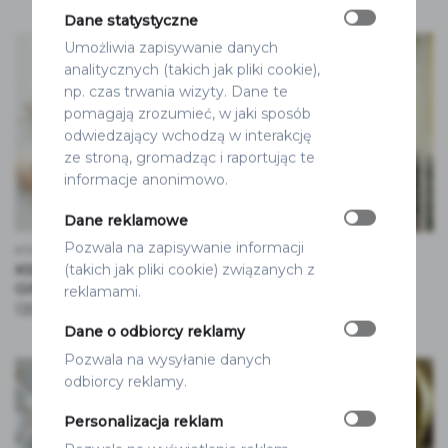
Dane statystyczne
Umożliwia zapisywanie danych
analitycznych (takich jak pliki cookie),
np. czas trwania wizyty. Dane te
pomagają zrozumieć, w jaki sposób
odwiedzający wchodzą w interakcję
ze stroną, gromadząc i raportując te
informacje anonimowo.
Dane reklamowe
Pozwala na zapisywanie informacji
KSIĘGI GOŚCI
PLANY STOŁÓW
KSIĘGA GOŚCI
PLAN STOŁÓW GLIXIA
(takich jak pliki cookie) związanych z
GIPSÓWKA
255.00
zł
od
reklamami.
135.00
zł
Dane o odbiorcy reklamy
Pozwala na wysyłanie danych
odbiorcy reklamy.
Personalizacja reklam