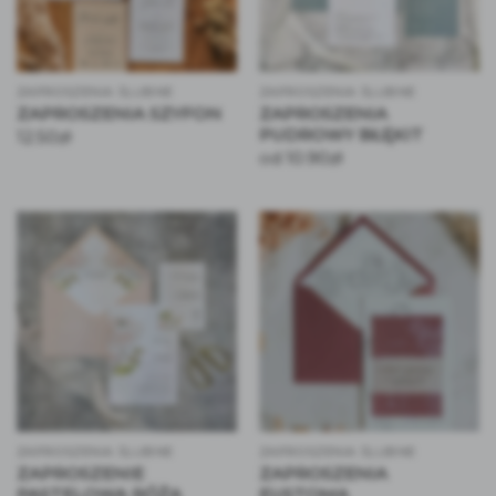
ZAPROSZENIA ŚLUBNE
ZAPROSZENIA ŚLUBNE
ZAPROSZENIA SZYFON
ZAPROSZENIA
PUDROWY BŁĘKIT
12.50
zł
10.90
zł
od
ZAPROSZENIA ŚLUBNE
ZAPROSZENIA ŚLUBNE
ZAPROSZENIE
ZAPROSZENIA
PASTELOWA RÓŻA
EUSTOMA