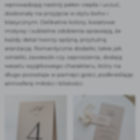
wprowadzają nastrój pełen ciepła i uczuć,
doskonały na przyjęcia w stylu boho i
klasycznym. Delikatne kolory, kwiatowe
motywy i subtelne zdobienia sprawiają, że
każdy detal tworzy spójną, przytulną
aranżację. Romantyczne dodatki, takie jak
winietki, zawieszki czy zaproszenia, dodają
weselu wyjątkowego charakteru, który na
długo pozostaje w pamięci gości, podkreślając
atmosferę miłości i bliskości.