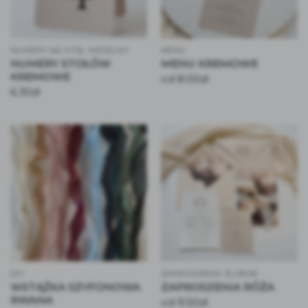
NUMERY NA STÓŁ WESELNY
MENU
NUMERY STOŁÓW
MENU KREMOWE
KREMOWE
8.00
zł
od
6.30
zł
DIY
ZAPROSZENIA ŚLUBNE
WSTĄŻKA SZYFONOWA
ZAPROSZENIA RÓŻA
RWANA
9.50
zł
od