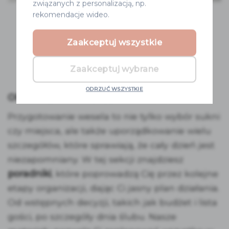
związanych z personalizacją, np.
rekomendacje wideo.
POMYSŁY NA WZRUSZAJĄCE
PODZIĘKOWANIA DLA RODZICÓW
Zaakceptuj wszystkie
Zaakceptuj wybrane
ODRZUĆ WSZYSTKIE
ORGANIZACJA WESELA KROK PO KROKU
Przygotowanie wesela to nie tylko wybór sukni
czy miejsca, ale także uporządkowanie wielu
szczegółów, które sprawiają, że cały dzień jest
niezapomniany. W tej sekcji znajdziesz
poradniki
, które poprowadzą Cię przez kolejne
etapy organizacji, dając Ci jasny plan działania.
Od wstępnych decyzji, takich jak budżet i lista
gości, po szczegóły dnia ślubu. Nasze