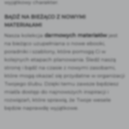
wyjątkowy charakter.
BĄDŹ NA BIEŻĄCO Z NOWYMI
MATERIAŁAMI
Nasza kolekcja
darmowych materiałów
jest
na bieżąco uzupełniana o nowe ebooki,
poradniki i szablony, które pomogą Ci w
kolejnych etapach planowania. Śledź naszą
stronę i bądź na czasie z nowymi zasobami,
które mogą okazać się przydatne w organizacji
Twojego ślubu. Dzięki temu zawsze będziesz
miał/a dostęp do najnowszych inspiracji i
rozwiązań, które sprawią, że Twoje wesele
będzie naprawdę wyjątkowe.