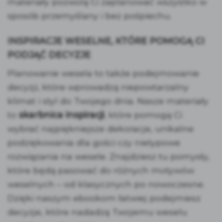
materiały pozwolą Ci zaplanować wszystko w
sposób przemyślany i bez pośpiechu.
INSPIRACJE WESELNE, KTÓRE POMOGĄ CI
PODJĄĆ DECYZJE
Planowanie wesela to także podejmowanie
decyzji, które wprowadzą niepowtarzalny
klimat i styl do Twojego dnia. Nasze materiały
to
skarbnica inspiracji
, które pomogą Ci
wybrać najpiękniejsze dekoracje, unikalne
podziękowania dla gości czy nietypowe
rozwiązania na wesele. Znajdziesz tu pomysły,
które będą pasować do różnych motywów
weselnych – od klasycznych po nowoczesne.
Dzięki naszym ebookom łatwiej podejmiesz
decyzje, które nadadzą Twojemu weselu