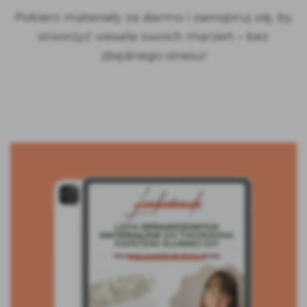
Pobierz materiały za darmo i zainspiruj się, by
stworzyć wesele swoich marzeń – bez
zbędnego stresu!