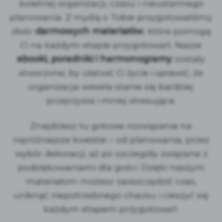
świetnej organizacji, czasu i nieustannego
planowania. Z myślą o Tobie przygotowaliśmy
zbiór
darmowych materiałów
, które pomogą
Ci na każdym etapie przygotowań. Nasze
ebooki, poradniki i harmonogramy
zostały
stworzone, by ułatwić Ci życie i sprawić, że
organizacja wesela stanie się bardziej
przejrzysta i mniej stresująca.
Znajdziesz tu gotowe rozwiązania na
najróżniejsze kwestie – od planowania, przez
wybór dekoracji, aż po szczegóły związane z
podziękowaniami dla gości. Dzięki naszym
materiałom możesz zaoszczędzić czas,
uniknąć niepotrzebnego chaosu i cieszyć się
każdym etapem przygotowań.