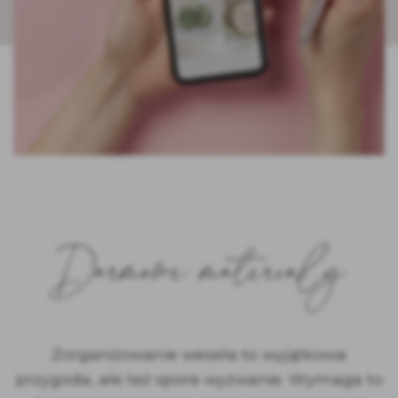
Darmowe materiały
Zorganizowanie wesela to wyjątkowa
przygoda, ale też spore wyzwanie. Wymaga to