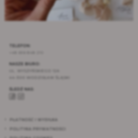
TELEFON:
+48 696 848 210
NASZE BIURO:
UL. WYSZYŃSKIEGO 12A
44-300 WODZISŁAW ŚLĄSKI
ŚLEDŹ NAS:
PŁATNOŚĆ I WYSYŁKA
POLITYKA PRYWATNOŚCI