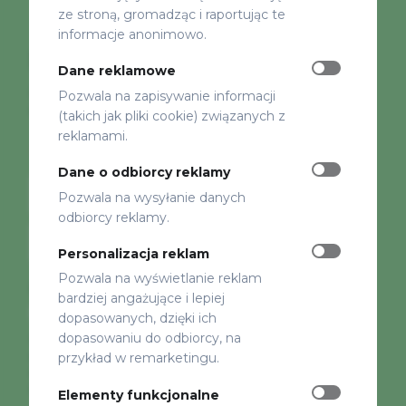
Darmowy e-book dla
ze stroną, gromadząc i raportując te
informacje anonimowo.
przyszłych Par Młodych
Dane reklamowe
Pobierz e-book 21 Pomysłów na Podziękowania dla
Pozwala na zapisywanie informacji
Gości.
(takich jak pliki cookie) związanych z
reklamami.
Zapisz się i odbierz PDF od razu na maila!
Dane o odbiorcy reklamy
Pozwala na wysyłanie danych
odbiorcy reklamy.
Personalizacja reklam
Pozwala na wyświetlanie reklam
Zgody RODO
bardziej angażujące i lepiej
Zgoda na e-book i kontakt mailowy
dopasowanych, dzięki ich
dopasowaniu do odbiorcy, na
Wyrażam zgodę na przetwarzanie moich danych
osobowych przez AB Promotions Sp. z o.o., KRS
przykład w remarketingu.
0000622201, w celu przesłania darmowego e-booka oraz
otrzymywania wiadomości e-mail.
Elementy funkcjonalne