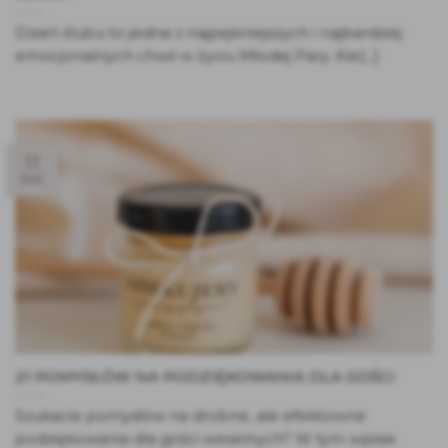
Dzień ślubu to jedna z najpiękniejszych i najbardziej
emocjonalnych chwil w życiu Młodej Pary. Ale[...]
11
kwi
21 POMYSŁÓW NA PODZIĘKOWANIA DLA GOŚCI
Szukacie pomysłów na drobne, ale efektowne
podziękowania dla gości weselnych? W tym wpisie