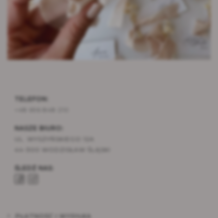
TELEFON:
+48 696 848 210
NASZE BIURO:
UL. WYSZYŃSKIEGO 12A
44-300 WODZISŁAW ŚLĄSKI
ŚLEDŹ NAS:
PŁATNOŚĆ I WYSYŁKA