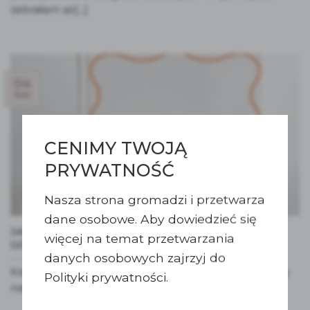
zebrałam aż[...]
04
kwi
CENIMY TWOJĄ
PRYWATNOŚĆ
Nasza strona gromadzi i przetwarza
dane osobowe. Aby dowiedzieć się
JAK ZACHĘCIĆ GOŚCI DO WPISÓW W KSIĘDZE
więcej na temat przetwarzania
GOŚCI? 10 KREATYWNYCH POMYSŁÓW!
danych osobowych zajrzyj do
Księga gości to jeden z tych elementów wesela, który
Polityki prywatności.
naprawdę zostaje z Wami na długie[...]