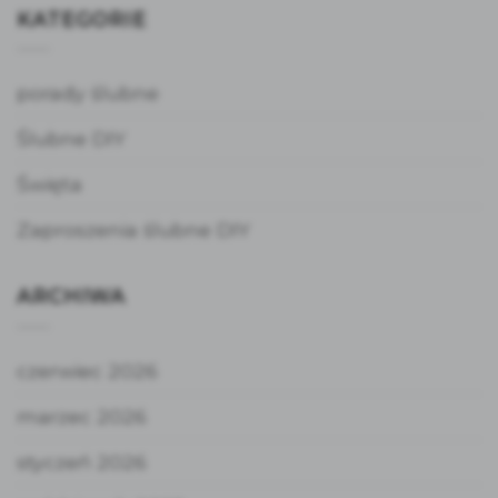
KATEGORIE
porady ślubne
Ślubne DIY
Święta
Zaproszenia ślubne DIY
ARCHIWA
czerwiec 2026
marzec 2026
styczeń 2026