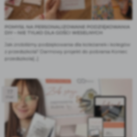
POMYSŁ NA PERSONALIZOWANE PODZIĘKOWANIA
DIY – NIE TYLKO DLA GOŚCI WESELNYCH
Jak zrobiliśmy podziękowania dla koleżanek i kolegów
z przedszkola? Darmowy projekt do pobrania Koniec
przedszkola[...]
17
mar