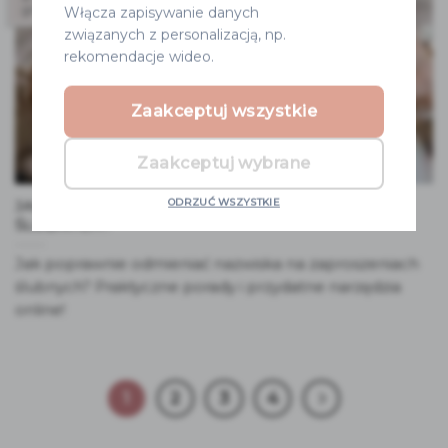
gru
Włącza zapisywanie danych
związanych z personalizacją, np.
rekomendacje wideo.
Zaakceptuj wszystkie
Zaakceptuj wybrane
ODRZUĆ WSZYSTKIE
JAK ODMIENIAĆ NAZWISKA NA ZAPROSZENIACH
ŚLUBNYCH?
Jak poprawnie odmieniać nazwiska na zaproszeniach
ślubnych? Praktyczne porady i przydatne narzędzia
online!
1
2
3
4