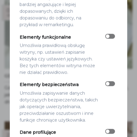
bardziej angażujące i lepiej
02
dopasowanych, dzięki ich
sty
dopasowaniu do odbiorcy, na
przykład w remarketingu.
Elementy funkcjonalne
Umożliwia prawidłową obsługę
witryny, np. ustawień zapisanie
koszyka czy ustawień językowych.
Bez tych elementów witryna może
nie działać prawidłowo.
GDZIE WYDRUKOWAĆ ZAPROSZENIA ŚLUBNE?
Elementy bezpieczeństwa
Gdzie wydrukować zaproszenia ślubne DIY? Sprawdź,
Umożliwia zapisywanie danych
jak zrealizować swój projekt i poznaj nasze usługi
dotyczących bezpieczeństwa, takich
druku!
jak operacje uwierzytelniania,
przeciwdziałanie oszustwom i inne
funkcje chroniące użytkownika.
Dane profilujące
27