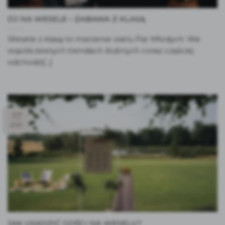
DJ NA WESELE – ZABAWA Z KLASĄ
Wesele z klasą to marzenie wielu Par Młodych. We
współczesnych trendach ślubnych coraz częściej
odchodzi[...]
17
paź
JAK USADZIĆ GOŚCI NA WESELU?