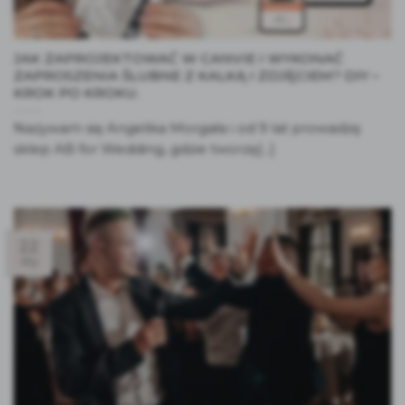
JAK ZAPROJEKTOWAĆ W CANVIE I WYKONAĆ
ZAPROSZENIA ŚLUBNE Z KALKĄ I ZDJĘCIEM? DIY –
KROK PO KROKU.
Nazywam się Angelika Morgała i od 9 lat prowadzę
sklep AB for Wedding, gdzie tworzę[...]
22
sty