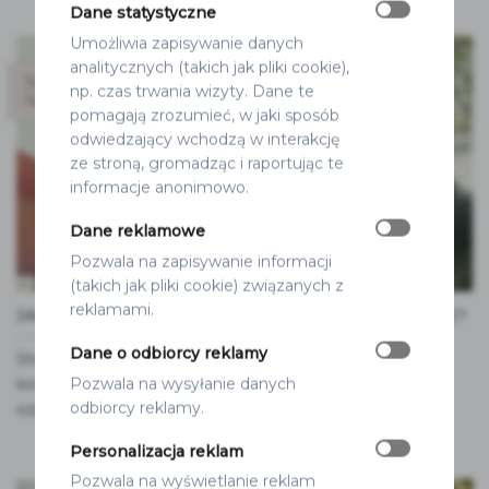
Dane statystyczne
Umożliwia zapisywanie danych
analitycznych (takich jak pliki cookie),
14
np. czas trwania wizyty. Dane te
lut
pomagają zrozumieć, w jaki sposób
odwiedzający wchodzą w interakcję
ze stroną, gromadząc i raportując te
informacje anonimowo.
Dane reklamowe
Pozwala na zapisywanie informacji
(takich jak pliki cookie) związanych z
reklamami.
JAK ZROBIĆ SAMODZIELNIE WINIETKI NA WESELE?
Dane o odbiorcy reklamy
Stwórz eleganckie winietki na wesele DIY! Krok po
Pozwala na wysyłanie danych
kroku pokażemy, jak zaprojektować, wydrukować i
odbiorcy reklamy.
ozdobić[...]
Personalizacja reklam
Pozwala na wyświetlanie reklam