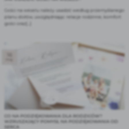
Gości na weselu należy usadzić według przemyślanego
planu stołów, uwzględniając relacje rodzinne, komfort
gości oraz[...]
16
maj
CO NA PODZIĘKOWANIA DLA RODZICÓW?
WZRUSZAJĄCY POMYSŁ NA PODZIĘKOWANIA OD
SERCA