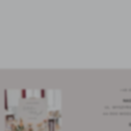
+48 6
NAS
UL. WYSZYŃS
44-300 WODZ