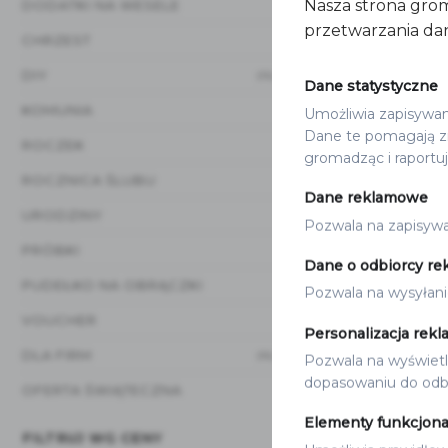
Nasza strona grom
DODATKI NA WESELE
(20)
przetwarzania dan
CHRZEST
(12)
DIY
(15)
Dane statystyczne
KOMUNIA
Umożliwia zapisywanie
(12)
Dane te pomagają zr
ROCZEK
(8)
gromadząc i raportu
ROCZNICA ŚLUBU
(3)
Dane reklamowe
URODZINY
(1)
Pozwala na zapisywan
PRÓBKI
(1)
Dane o odbiorcy re
PUDEŁKO NA OBRĄCZKI
(3)
Pozwala na wysyłani
MENU
VOUCHER
(1)
MENU BOR
Personalizacja rekl
7.20
zł
od
DLA FIRM
(16)
Pozwala na wyświetla
dopasowaniu do odbi
OFERTA ŚWIĄTECZNA
(17)
Elementy funkcjona
FILTRUJ WG CENY