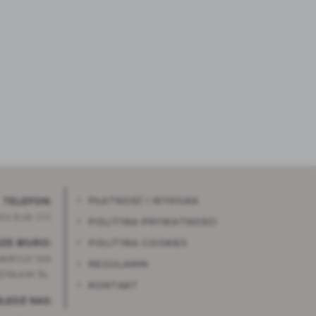
PŁATNOŚĆ I WYSYŁKA
TELEFON:
96 848 210
POLITYKA PRYWATNOŚCI
ZE BIURO:
POLITYKA COOKIES
KIEGO 12A
REGULAMIN
ISŁAW ŚL.
KONTAKT
ŚLEDŹ NAS: