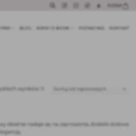
0.00
zł
 FIRM
BLOG
KURSY I E-BOOKI
POZNAJ NAS
KONTAKT
Posortowane
ystkich wyników: 5
według
najnowszych
y idealnie nadaje się na zaproszenia, dodatki stołowe
legancję.