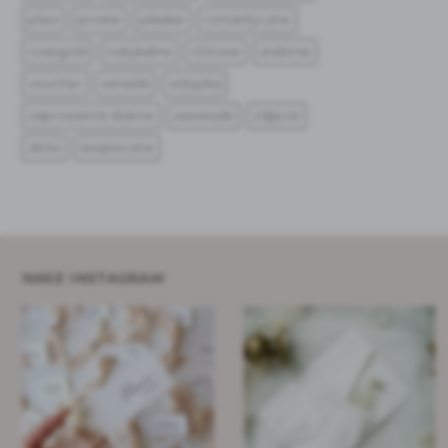
plexi
proste
płaskie
romantyczne
rosegold
rustykalne
różowe
srebrne
voucher
winietki
wstążka
zaproszenie ślubne
zawieszki
zdjęcie
złote
świąteczne
NASZ INSTAGRAM