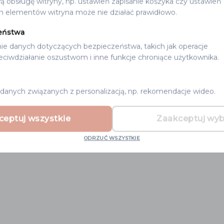
ą obsługę witryny, np. ustawień zapisanie koszyka czy ustawień
h elementów witryna może nie działać prawidłowo.
eństwa
ie danych dotyczących bezpieczeństwa, takich jak operacje
zeciwdziałanie oszustwom i inne funkcje chroniące użytkownika.
danych związanych z personalizacją, np. rekomendacje wideo.
ceptuj wszystkie
Zaakceptuj wy
ODRZUĆ WSZYSTKIE