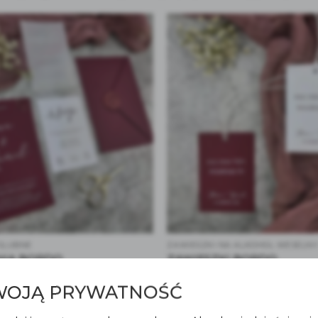
ŚLUBNE
ZAWIESZKI NA ALKOHOL WESELN
NIA BORDO
ZAWIESZKI BORDO
3.00
zł
WOJĄ PRYWATNOŚĆ