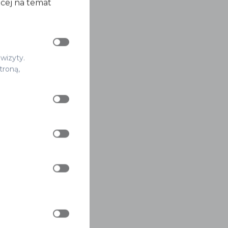
ęcej na temat
 wizyty.
troną,