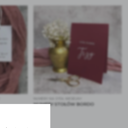
Y
NUMERY NA STÓŁ WESELNY
NUMERY STOŁÓW BORDO
6.00
zł