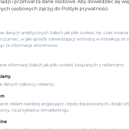
adzi i przetwarza dane osobowe. Aby dowiedzieć się wi
ych osobowych zajrzyj do Polityki prywatności.
 danych analitycznych (takich jak pliki cookie), np. czas trwania
ozumieć, w jaki sposób odwiedzający wchodzą w interakcję ze s
jąc te informacje anonimowo.
ie informacji (takich jak pliki cookie) związanych z reklamami.
klamy
e danych odbiorcy reklamy.
WINIETKI ŚLUBNE
DO
WINIETKI BORDO
am
2.50
zł
od
nie reklam bardziej angażujące i lepiej dopasowanych, dzięki ich
orcy, na przykład w remarketingu.
lne