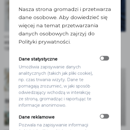
Nasza strona gromadzi i przetwarza
dane osobowe. Aby dowiedzieć się
więcej na temat przetwarzania
danych osobowych zajrzyj do
KSIĘGI GOŚCI
KSIĘGI GOŚCI
Polityki prywatności.
KSIĘGA GOŚCI GLIXIA
KSIĘGA GOŚCI
GRANATOWY FOLDER
135.00
zł
135.00
zł
Dane statystyczne
Umożliwia zapisywanie danych
analitycznych (takich jak pliki cookie),
np. czas trwania wizyty. Dane te
pomagają zrozumieć, w jaki sposób
odwiedzający wchodzą w interakcję
ze stroną, gromadząc i raportując te
BRAK W MAGAZYNIE
informacje anonimowo.
Dane reklamowe
Pozwala na zapisywanie informacji