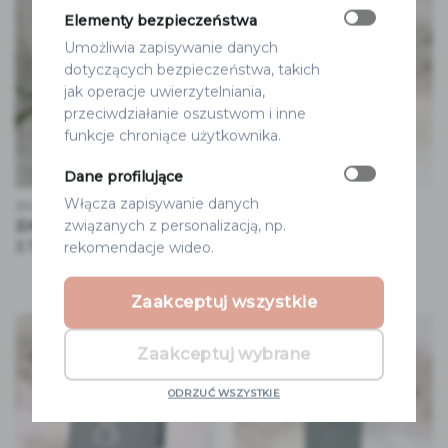
Elementy bezpieczeństwa
Umożliwia zapisywanie danych
dotyczących bezpieczeństwa, takich
jak operacje uwierzytelniania,
przeciwdziałanie oszustwom i inne
funkcje chroniące użytkownika.
Dane profilujące
Włącza zapisywanie danych
ZAWIESZKI NA ALKOHOL WESELNY
MENU
ZAWIESZKI GOLD
MENU PUDROWY
związanych z personalizacją, np.
BŁĘKIT
3.70
zł
rekomendacje wideo.
10.00
zł
od
Zaakceptuj wszystkie
Zaakceptuj wybrane
ODRZUĆ WSZYSTKIE