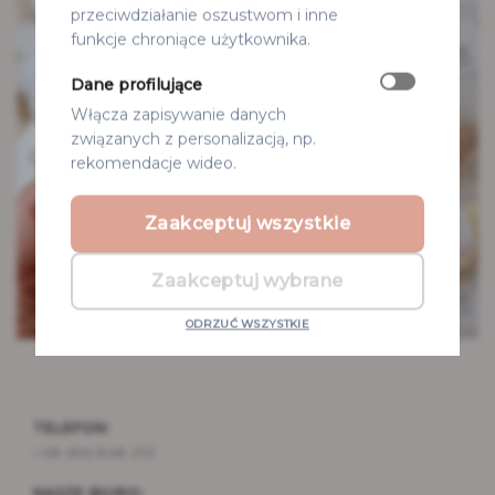
przeciwdziałanie oszustwom i inne
funkcje chroniące użytkownika.
Dane profilujące
Włącza zapisywanie danych
związanych z personalizacją, np.
rekomendacje wideo.
Zaakceptuj wszystkie
Zaakceptuj wybrane
ODRZUĆ WSZYSTKIE
TELEFON:
+48 696 848 210
NASZE BIURO: