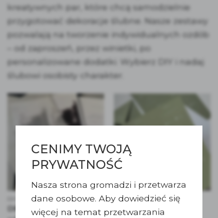
kreatywnych par, które chcą samodzielnie
przygotować dekoracje ślubne. Nasze zestawy
pozwalają na tworzenie indywidualnych ozdób
– od zaproszeń, przez winietki, po
personalizowane dodatki. Wybierz DIY i nadaj
ślubowi osobisty charakter.
CENIMY TWOJĄ
PRYWATNOŚĆ
Nasza strona gromadzi i przetwarza
dane osobowe. Aby dowiedzieć się
DIY
DIY
DRUK CZARNY
DRUK BIAŁY
więcej na temat przetwarzania