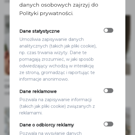
2.00
zł
4.50
zł
od
od
danych osobowych zajrzyj do
Polityki prywatności.
Dane statystyczne
Umożliwia zapisywanie danych
analitycznych (takich jak pliki cookie),
np. czas trwania wizyty. Dane te
pomagają zrozumieć, w jaki sposób
odwiedzający wchodzą w interakcję
ze stroną, gromadząc i raportując te
informacje anonimowo.
DIY
DIY
DRUK KOLOROWY
ODBICIA LAKOWE
Dane reklamowe
3.50
zł
3.00
zł
od
od
Pozwala na zapisywanie informacji
(takich jak pliki cookie) związanych z
reklamami.
Dane o odbiorcy reklamy
Pozwala na wysyłanie danych