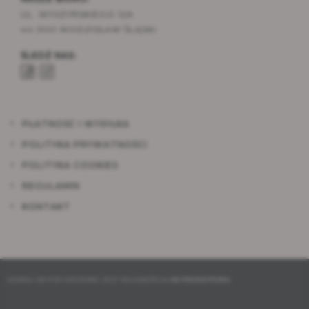
UL. WYSZYŃSKIEGO 12A
44-300 WODZISŁAW ŚLĄSKI
ŚLEDŹ NAS:
PŁATNOŚĆ I WYSYŁKA
POLITYKA PRYWATNOŚCI
POLITYKA COOKIES
REGULAMIN
KONTAKT
MARKA AB FOR WEDDING JEST WŁASNOŚCIĄ
AB PROMOTIONS
.