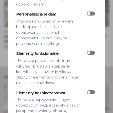
odbiorcy reklamy.
Personalizacja reklam
Pozwala na wyświetlanie reklam
bardziej angażujące i lepiej
NAKLEJKI
NAKLEJKI
dopasowanych, dzięki ich
NAKLEJKI NA WINIETKI
NAKLEJKI NA WIESZAKI
dopasowaniu do odbiorcy, na
KOKARDKI
ŚLUBNE
przykład w remarketingu.
3.50
zł
9.50
zł
Elementy funkcjonalne
Umożliwia prawidłową obsługę
witryny, np. ustawień zapisanie
koszyka czy ustawień językowych.
NASZ INSTAGRAM
Bez tych elementów witryna może
nie działać prawidłowo.
Elementy bezpieczeństwa
Umożliwia zapisywanie danych
dotyczących bezpieczeństwa, takich
jak operacje uwierzytelniania,