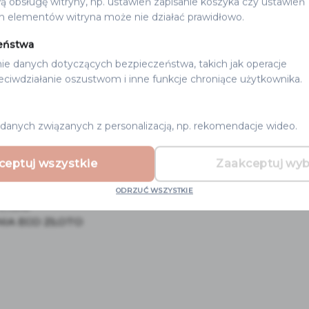
ą obsługę witryny, np. ustawień zapisanie koszyka czy ustawień
h elementów witryna może nie działać prawidłowo.
eństwa
ie danych dotyczących bezpieczeństwa, takich jak operacje
zeciwdziałanie oszustwom i inne funkcje chroniące użytkownika.
danych związanych z personalizacją, np. rekomendacje wideo.
ceptuj wszystkie
Zaakceptuj wy
ODRZUĆ WSZYSTKIE
ŚLUBNE
IA ECO ZŁOTO