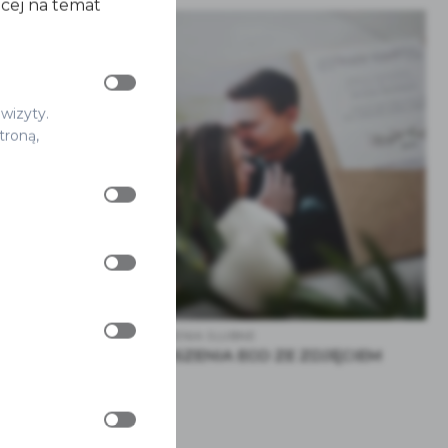
ęcej na temat
 wizyty.
troną,
ZAPROSZENIA ŚLUBNE
ZAPROSZENIA ECO ZE ZDJĘCIEM
14.90
zł