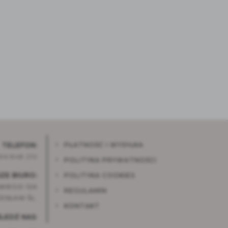
PŁATNOŚĆ I WYSYŁKA
TELEFON:
96 848 210
POLITYKA PRYWATNOŚCI
ZE BIURO:
POLITYKA COOKIES
KIEGO 12A
REGULAMIN
ISŁAW ŚL.
KONTAKT
ŚLEDŹ NAS: