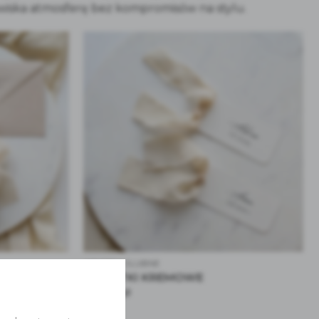
owiska atmosferę bez kompromisów na stylu.
WINIETKI ŚLUBNE
WINIETKI KREMOWE
2.50
zł
od