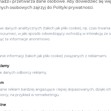
adzi i przetwarza dane osobowe. Aby dowiedzieć się wi
ych osobowych zajrzyj do Polityki prywatności.
 danych analitycznych (takich jak pliki cookie), np. czas trwania
ozumieć, w jaki sposób odwiedzający wchodzą w interakcję ze s
jąc te informacje anonimowo.
ie informacji (takich jak pliki cookie) związanych z reklamami.
klamy
e danych odbiorcy reklamy.
am
ŚLUBNE
ZAPROSZENIA ŚLUBNE
IE GIPSÓWKA
ZAPROSZENIA GREEN
nie reklam bardziej angażujące i lepiej dopasowanych, dzięki ich
10.50
zł
od
orcy, na przykład w remarketingu.
lne