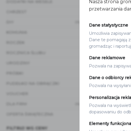
Nasza strona grom
DODATKI NA WESELE
(20)
przetwarzania dan
CHRZEST
(12)
DIY
(15)
Dane statystyczne
KOMUNIA
Umożliwia zapisywanie
(12)
Dane te pomagają zr
ROCZEK
(8)
gromadząc i raportu
ROCZNICA ŚLUBU
(3)
Dane reklamowe
URODZINY
(1)
Pozwala na zapisywan
PRÓBKI
(1)
Dane o odbiorcy re
PUDEŁKO NA OBRĄCZKI
(3)
Pozwala na wysyłani
VOUCHER
(1)
Personalizacja rekl
ZAPROSZENIA 
ZAPROSZEN
DLA FIRM
(16)
Pozwala na wyświetla
9.90
zł
od
dopasowaniu do odbi
OFERTA ŚWIĄTECZNA
(17)
Elementy funkcjona
FILTRUJ WG CENY