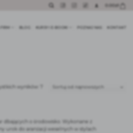
0.00
zł
 FIRM
BLOG
KURSY I E-BOOKI
POZNAJ NAS
KONTAKT
Posortowane
ystkich wyników: 7
według
najnowszych
ar dbających o środowisko. Wykonane z
y urok do aranżacji weselnych w stylach