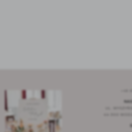
+48 6
NAS
UL. WYSZYŃS
44-300 WODZ