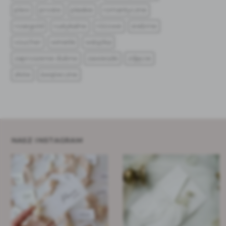
plexi
proste
płaskie
romantyczne
rosegold
rustykalne
różowe
srebrne
voucher
winietki
wstążka
zaproszenie ślubne
zawieszki
zdjęcie
złote
świąteczne
NASZ INSTAGRAM