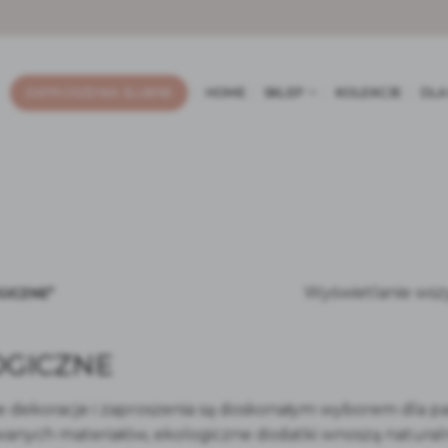
ZAPROSZENIA ŚLUBNE
HOME
SKLEP
KOLEKCJE
DLA
Wyświetlanie wsz
GICZNE”
OGICZNE
e dekoracje i zaproszenia są doskonałym wyborem dla p
anych materiałów, ekologiczne dodatki wnoszą naturaln