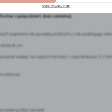
ŚCI FERRERO ROCHER
ODRZUĆ WSZYSTKIE
 Rocher z patyczkiem (bez cukierka).
h papeterii nie są wadą produktu i nie podlegają rekl
 około 8 cm
wania wpłaty na naszym koncie) + czas dostawy (1-2 dni
ni robocze.
rzesłaną listą nazwisk.