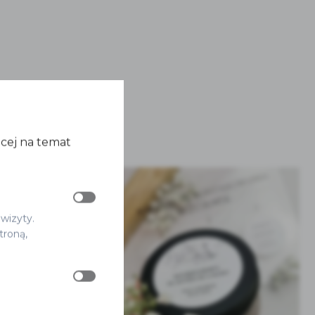
ęcej na temat
 wizyty.
troną,