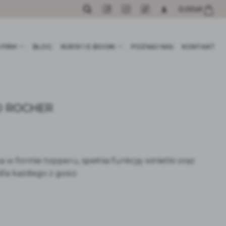
0.00
zł
 FIRM
BLOG
KURSY I E-BOOKI
POZNAJ NAS
KONTAKT
O ROCHER
a w formie topperu, spełnia funkcję winietki oraz
la każdego z gości.