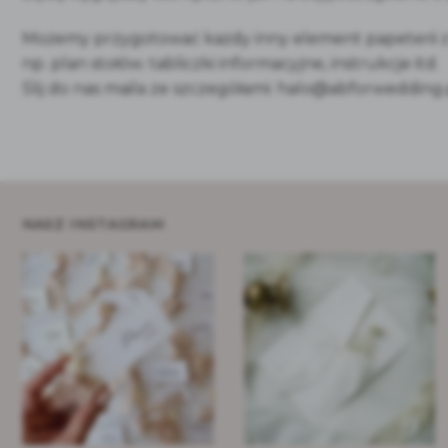
Możemy przygotować każdy inny element papeterii 
np. plan stołów. tabliczki informacyjne, instrukcje itd.
Ślij do nas maila ze szczegółami: halo@abforwedding.
NASZ INSTAGRAM