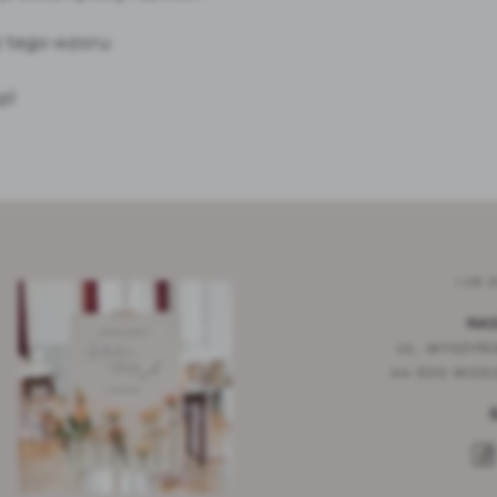
z tego wzoru
pl
+48 6
NAS
UL. WYSZYŃS
44-300 WODZ