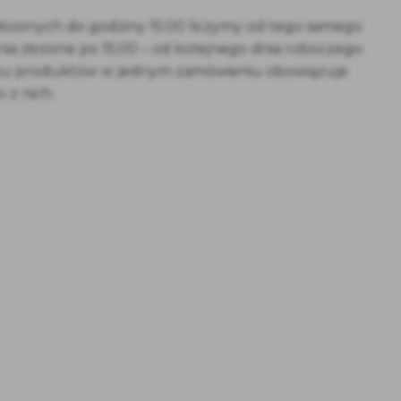
złożonych do godziny 15:00 liczymy od tego samego
a złożone po 15:00 – od kolejnego dnia roboczego.
ku produktów w jednym zamówieniu obowiązuje
o z nich.