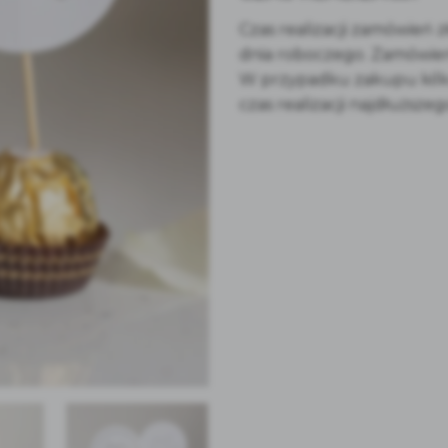
Czas realizacji zamówień 
dnia roboczego. Zamówieni
W przypadku zakupu kil
czas realizacji najdłuższeg