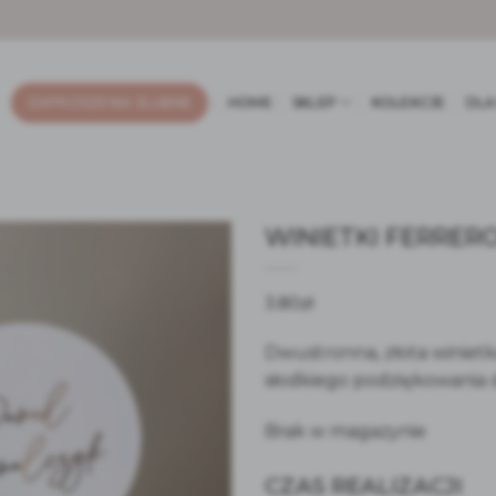
ZAPROSZENIA ŚLUBNE
HOME
SKLEP
KOLEKCJE
DLA
WINIETKI FERRER
3.80
zł
Dwustronna, złota winietk
słodkiego podziękowania d
Brak w magazynie
CZAS REALIZACJI