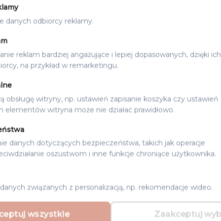
klamy
e danych odbiorcy reklamy.
am
nie reklam bardziej angażujące i lepiej dopasowanych, dzięki ich
A DLA GOŚCI
PODZIĘKOWANIA DLA GOŚCI
orcy, na przykład w remarketingu.
I NA NALEWKI
PODZIĘKOWANIA NA WIE
PANIEŃSKI – OKRĄGŁA P
lne
16.00
zł
ą obsługę witryny, np. ustawień zapisanie koszyka czy ustawień
h elementów witryna może nie działać prawidłowo.
eństwa
ie danych dotyczących bezpieczeństwa, takich jak operacje
zeciwdziałanie oszustwom i inne funkcje chroniące użytkownika.
 ROCHER
 czy szarpane.
danych związanych z personalizacją, np. rekomendacje wideo.
dy detal, aby porwały Wasze serca i pozostały piękną pa
etki z podziękowaniami to świetny wybór na tę okazję.
ceptuj wszystkie
Zaakceptuj wy