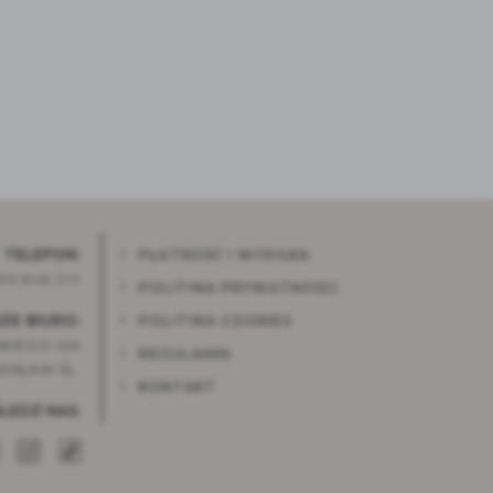
PŁATNOŚĆ I WYSYŁKA
TELEFON:
96 848 210
POLITYKA PRYWATNOŚCI
ZE BIURO:
POLITYKA COOKIES
KIEGO 12A
REGULAMIN
ISŁAW ŚL.
KONTAKT
ŚLEDŹ NAS: