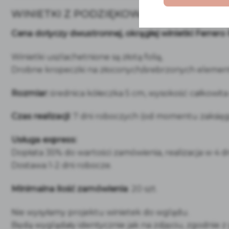
WINIETKI Z PODZIĘKOWANIAMI DLA GO
Cena dotyczy dwustronnej, okrągłej winietki Ferrero
Winietki uszlachetnione są złotą folią,
Drobne kropeczki na złoconych/srebrzonych elementac
Rozmiar:
średnica kółeczka 5 cm, wysokość całkowita
Czas realizacji
: 7 dni roboczych (od momentu zaksięgo
Usługa express:
Dopłata 35% do wartości zamówienia, realizacja w 4 d
Dostawa 1-2 dni robocze.
Minimalna ilość zamówienia
: 20 szt.
Nie wysyłamy projektu winietek do wglądu.
Będą wyglądały identycznie jak na zdjęciu, zgodnie z p