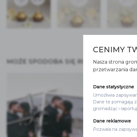
CENIMY T
MOŻE SPODOBA SIĘ RÓWNIEŻ…
Nasza strona grom
przetwarzania dan
Dane statystyczne
Umożliwia zapisywanie
Dane te pomagają zr
gromadząc i raportu
Dane reklamowe
Pozwala na zapisywan