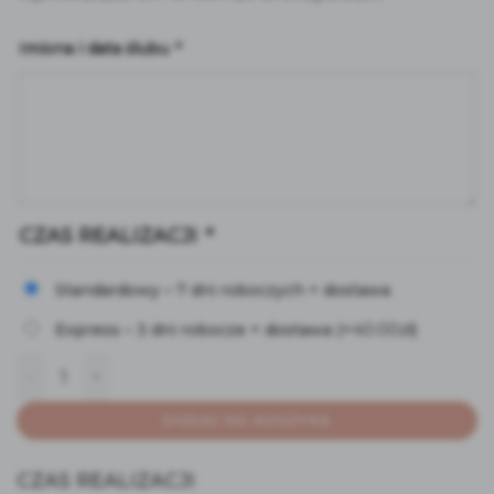
Imiona i data ślubu
*
CZAS REALIZACJI
*
Standardowy – 7 dni roboczych + dostawa
40.00
zł
Express – 3 dni robocze + dostawa
(+
)
ilość Tablica powitalna Eukaliptus
DODAJ DO KOSZYKA
CZAS REALIZACJI