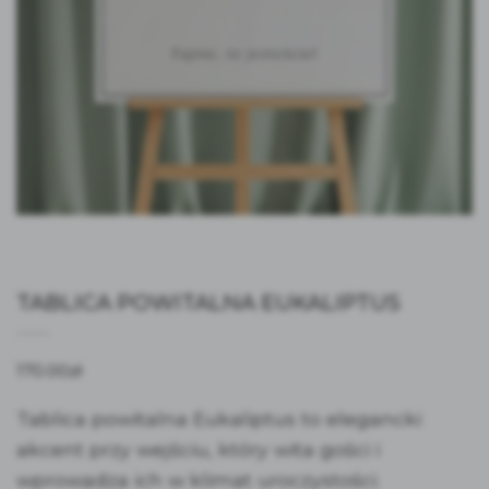
TABLICA POWITALNA EUKALIPTUS
170.00
zł
Tablica powitalna Eukaliptus to elegancki
akcent przy wejściu, który wita gości i
wprowadza ich w klimat uroczystości.