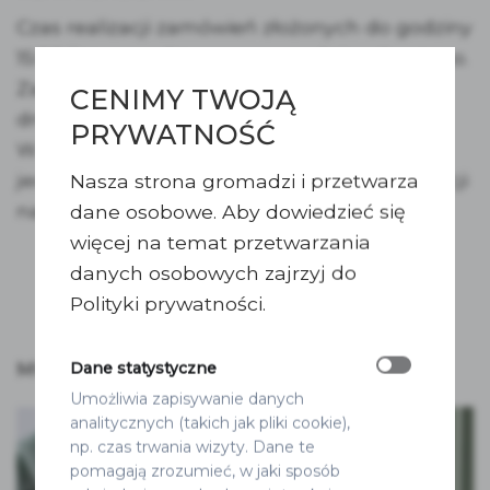
Czas realizacji zamówień złożonych do godziny
15:00 liczymy od tego samego dnia roboczego.
Zamówienia złożone po 15:00 – od kolejnego
CENIMY TWOJĄ
dnia roboczego.
PRYWATNOŚĆ
W przypadku zakupu kilku produktów w
jednym zamówieniu obowiązuje czas realizacji
Nasza strona gromadzi i przetwarza
najdłuższego z nich.
dane osobowe. Aby dowiedzieć się
więcej na temat przetwarzania
danych osobowych zajrzyj do
Polityki prywatności.
MOŻE SPODOBA SIĘ RÓWNIEŻ…
Dane statystyczne
Umożliwia zapisywanie danych
analitycznych (takich jak pliki cookie),
np. czas trwania wizyty. Dane te
pomagają zrozumieć, w jaki sposób