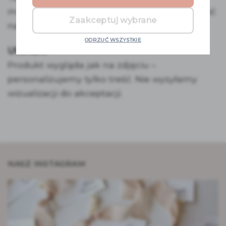
można postawić ją na sztaludze bądź powiesić
Zaakceptuj wybrane
na stelażu.
ODRZUĆ WSZYSTKIE
UWAGA!
Produkt wygląda jak na zdjęciu –
personalizujemy tylko treść. Nie wysyłamy
wizualizacji do akceptacji.
NASZ INSTAGRAM