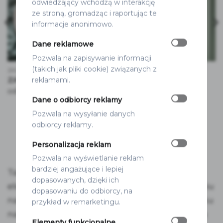
odwiedzający wchodzą w interakcję
ze stroną, gromadząc i raportując te
informacje anonimowo.
Dane reklamowe
Pozwala na zapisywanie informacji
(takich jak pliki cookie) związanych z
ZAWIESZKI NA ALKOHOL WESELNY
PLANY STOŁÓW
ZAWIESZKI EUKALIPTUS
PLAN STOŁÓW
reklamami.
EUKALIPTUS
3.50
zł
od
279.00
zł
Dane o odbiorcy reklamy
Pozwala na wysyłanie danych
odbiorcy reklamy.
Personalizacja reklam
Pozwala na wyświetlanie reklam
bardziej angażujące i lepiej
Tablica powitalna Eukaliptus to pierwszy
dopasowanych, dzięki ich
element, który widzą Wasi goście po przybyciu
dopasowaniu do odbiorcy, na
na uroczystość. Charakterystyczny kształt łuku
przykład w remarketingu.
nadaje jej lekkości i nowoczesnej elegancji, a
Elementy funkcjonalne