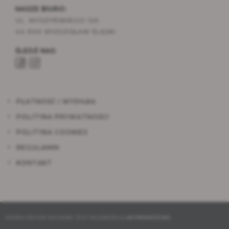
NASZE BIURO:
UL. WYSZYŃSKIEGO 12A
44-300 WODZISŁAW ŚLĄSKI
ŚLEDŹ NAS:
PŁATNOŚĆ I WYSYŁKA
POLITYKA PRYWATNOŚCI
POLITYKA COOKIES
REGULAMIN
KONTAKT
MARKA AB FOR WEDDING JEST WŁASNOŚCIĄ
AB PROMOTIONS
.