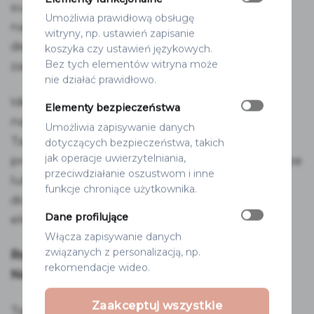
subtelny motyw eukaliptusa podkreśla
Umożliwia prawidłową obsługę
naturalny, harmonijny styl całej oprawy. To
witryny, np. ustawień zapisanie
detal, który buduje atmosferę już od progu i
koszyka czy ustawień językowych.
Bez tych elementów witryna może
zapowiada estetykę przyjęcia.
nie działać prawidłowo.
Idealnie wpisuje się w wesela w stylu
Elementy bezpieczeństwa
naturalnym, romantycznym i nowoczesnym.
Umożliwia zapisywanie danych
Tablica powitalna Eukaliptus pięknie
dotyczących bezpieczeństwa, takich
jak operacje uwierzytelniania,
prezentuje się przy wejściu na salę, w plenerze
przeciwdziałanie oszustwom i inne
lub w strefie powitalnej, tworząc spójną i
funkcje chroniące użytkownika.
dopracowaną całość z pozostałymi
Dane profilujące
elementami kolekcji.
Włącza zapisywanie danych
związanych z personalizacją, np.
Rozmiar:
58×78 cm grubość 4 mm
rekomendacje wideo.
Napisy:
druk UV
Zaakceptuj wszystkie
Tablica jest sztywna i stabilna dzięki czemu