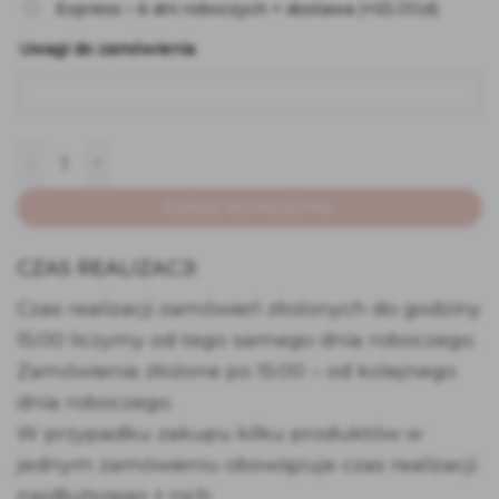
65.00
zł
Express – 6 dni roboczych + dostawa
(+
)
Uwagi do zamówienia
ilość Biały plan stołów
DODAJ DO KOSZYKA
CZAS REALIZACJI
Czas realizacji zamówień złożonych do godziny
15:00 liczymy od tego samego dnia roboczego.
Zamówienia złożone po 15:00 – od kolejnego
dnia roboczego.
W przypadku zakupu kilku produktów w
jednym zamówieniu obowiązuje czas realizacji
najdłuższego z nich.