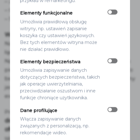
przykład w remarketingu.
– Złoty matowy
– Czarny
Elementy funkcjonalne
– Srebrny matowy
Umożliwia prawidłową obsługę
witryny, np. ustawień zapisanie
Wzory do wyboru:
koszyka czy ustawień językowych.
Bez tych elementów witryna może
Nagłówki i teksty można ze sobą dowolnie
nie działać prawidłowo.
łączyć.
Np. jeśli podoba Wam się nagłówek ze wzoru
Elementy bezpieczeństwa
pierwszego, ale macie podział alfabetyczny, to
Umożliwia zapisywanie danych
dotyczących bezpieczeństwa, takich
bez problemu stworzymy taki projekt (prosimy
jak operacje uwierzytelniania,
jedynie o uwagi do zamówienia o
przeciwdziałanie oszustwom i inne
ewentualnych zmianach).
funkcje chroniące użytkownika.
Dane profilujące
Projekt planu stołów możemy również
Włącza zapisywanie danych
dopasować do pozostałej papeterii z naszej
związanych z personalizacją, np.
oferty
, aby wszystkie elementy były ze sobą
rekomendacje wideo.
spójne.