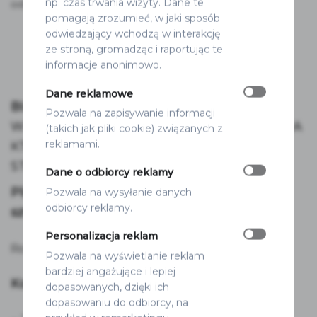
np. czas trwania wizyty. Dane te
210.00
zł
77.50
zł
od
od
pomagają zrozumieć, w jaki sposób
odwiedzający wchodzą w interakcję
ze stroną, gromadząc i raportując te
informacje anonimowo.
Dane reklamowe
BIAŁY PLAN STOŁÓW NA WESELE
Pozwala na zapisywanie informacji
WYKONANY Z BIAŁEJ,
SZTYWNEJ
PŁYTY, NA
(takich jak pliki cookie) związanych z
reklamami.
KTÓREJ NADRUKOWANY JEST PLAN
STOŁÓW.
Dane o odbiorcy reklamy
Plan stołów jest gotowy do postawienia na
Pozwala na wysyłanie danych
odbiorcy reklamy.
sztaludze bądź do powieszenia na stelażu.
Personalizacja reklam
Rozmiar: 80×60 cm
Pozwala na wyświetlanie reklam
bardziej angażujące i lepiej
Kolory napisów do wyboru:
dopasowanych, dzięki ich
dopasowaniu do odbiorcy, na