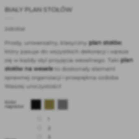
BIAŁY PLAN STOŁÓW
249.00
zł
Prosty, uniwersalny, klasyczny
plan stołów
,
który pasuje do wszystkich dekoracji i wpisze
się w każdy styl przyjęcia weselnego. Taki
plan
stołów na wesele
to doskonały element
sprawnej organizacji i przepiękna ozdoba
Waszej uroczystości!
Kolor
napisów
1
2
3