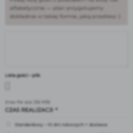
alfabetycznie — plan przygotujemy
dokładnie w takiej formie, jaką prześlesz :)
Lista gości – plik
(max file size 256 MB)
CZAS REALIZACJI
*
Standardowy – 10 dni roboczych + dostawa