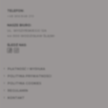
TELEFON:
+48 696 848 210
NASZE BIURO:
UL. WYSZYŃSKIEGO 12A
44-300 WODZISŁAW ŚLĄSKI
ŚLEDŹ NAS:
PŁATNOŚĆ I WYSYŁKA
POLITYKA PRYWATNOŚCI
POLITYKA COOKIES
REGULAMIN
KONTAKT