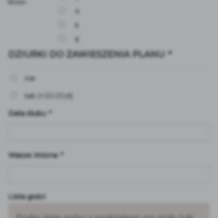
Wzór
4
5
6
DZIURKI DO ZAWIESZENIA PLANU
*
nie
20.00
zł
tak
(+
)
Data ślubu
*
Wasze imiona
*
Lista gości
Podaj listę gości z podziałem na stoły lub